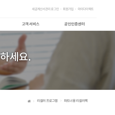
세금계산서관리 로그인
·
회원가입
·
마이다이렉트
고객 서비스
공인인증센터
고객지원
공인인증센터
자주 묻는 질문
서비스 이용가이드
하세요.
자료실
공지사항
리셀러 프로그램
파트너용 리셀러팩