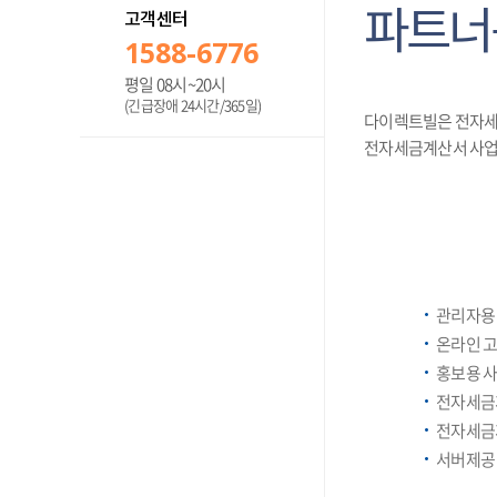
6
파트너
고객센터
1588-6776
평일 08시~20시
(긴급장애 24시간/365일)
다이렉트빌은 전자세
전자세금계산서 사업
관리자용 
온라인 
홍보용 
전자세금
전자세금계
서버제공